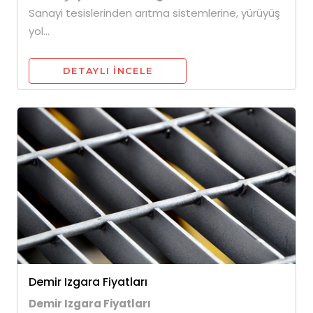
Sanayi tesislerinden arıtma sistemlerine, yürüyüş
yol...
DETAYLI INCELE
Demir Izgara Fiyatları
Demir Izgara Fiyatları